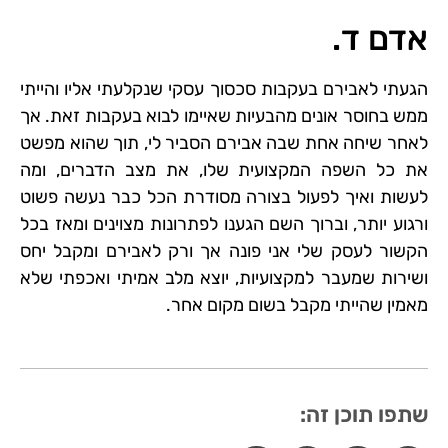
ניגודיות בהירה
brightness_high
אדם ד.
ניגודיות כהה
brightness_low
הגעתי לאבירם בעקבות סכסוך עסקי שנקלעתי אליו והייתי
הוסף קו תחתון לקישורים
format_underlined
ממש בחוסר אונים מהבעיות שאיימו לבוא בעקבות זאת. אך
לאחר שיחה אחת שבה אבירם הסביר לי, תוך שהוא מפשט
סמן קישורים
font_download
את כל השפה המקצועית שלו, את מצב הדברים, ומה
לעשות ואיך לפעול בצורה מסודרת הכל כבר נעשה פשוט
לאפס את כל האפשרויות
cached
ורגוע יותר, וברוך השם הגענו לפתרונות מצוינים ומאז בכל
הקשור לעסק שלי אני פונה אך ורק לאבירם ומקבל יחס
ושירות שמעבר למקצועיות, יוצא מלב אמיתי ואכפתי שלא
מאמין שהייתי מקבל בשום מקום אחר.
שתפו תוכן זה: