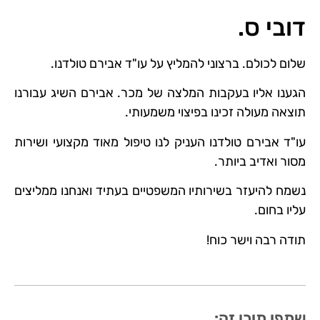
ניגודיות בהירה
brightness_high
דובי ס.
ניגודיות כהה
brightness_low
שלום לכולם. ברצוני להמליץ על עו"ד אבירם טולדנו.
הוסף קו תחתון לקישורים
format_underlined
הגענו אליו בעקבות המלצה של מכר. אבירם השיג עבורנו
סמן קישורים
font_download
תוצאה מעולה זכינו בפיצוי משמעותי.
עו"ד אבירם טולדנו העניק לנו טיפול מאוד מקצועי ושירות
לאפס את כל האפשרויות
cached
מסור ואדיב ביותר.
נשמח להיעזר בשירותיו המשפטיים בעתיד ואנחנו ממליצים
עליו בחום.
תודה רבה וישר כוח!
שתפו תוכן זה: