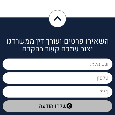
העורכ
ת דין 
סמדר 
טולדנו 
שמנה
לת את 
התיקי
השאירו פרטים ועורך דין ממשרדנו
ם 
יצור עמכם קשר בהקדם
בצורה 
מקצועי
ת 
מלווה 
את 
הלקוח
ות 
במסיר
ות 
שלחו הודעה
רבה 
איכפתי