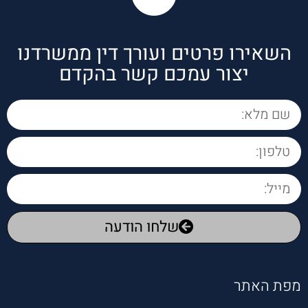
שמנה
לת את 
התיקי
השאירו פרטים ועורך דין ממשרדנו
ם 
יצור עמכם קשר בהקדם
בצורה 
מקצועי
ת 
מלווה 
את 
הלקוח
ות 
במסיר
ות 
שלחו הודעה
רבה 
איכפתי
תי 
צנועה 
מפת האתר
אוזן 