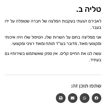
ניגודיות בהירה
brightness_high
טליה ב.
ניגודיות כהה
brightness_low
לאבירם הגעתי בעקבות המלצה של חברה שטופלה על ידו
הוסף קו תחתון לקישורים
format_underlined
בעבר.
סמן קישורים
font_download
אני ממליצה בחום על השרות שלו, הטיפול שלו היה איכותי
ומקצועי מאוד, מדובר בעו"ד תותח ומאוד רציני ומקצועי.
לאפס את כל האפשרויות
cached
עשה לנו את החיים קלים. אין ספק שאשתמש בשירותיו גם
בעתיד.
שתפו תוכן זה: