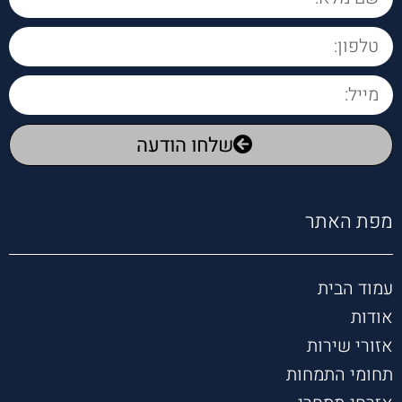
מלווה 
את 
הלקוח
ות 
במסיר
ות 
שלחו הודעה
רבה 
איכפתי
תי 
צנועה 
מפת האתר
אוזן 
קשבת 
תמיד 
עמוד הבית
עוזרת 
אודות
תומכת 
ותותחי
אזורי שירות
ת
תחומי התמחות