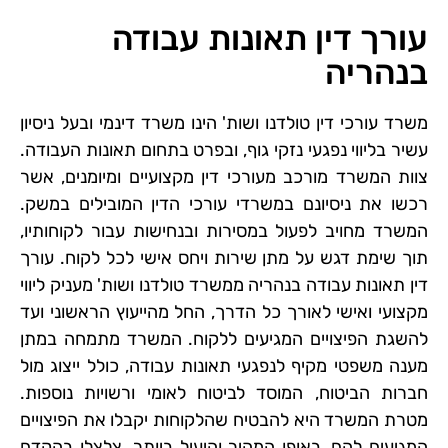
ניגודיות בהירה
brightness_high
עורך דין תאונות עבודה
בנהריה
ניגודיות כהה
brightness_low
הוסף קו תחתון לקישורים
format_underlined
משרד עורכי דין טולדנו ושות' הינו משרד דינמי ובעל ניסיון
עשיר בליווי נפגעי נזקי גוף, ובפרט בתחום תאונות העבודה.
סמן קישורים
font_download
צוות המשרד מורכב מעורכי דין מקצועיים ומיומנים, אשר
רכשו את ניסיונם במשרדי עורכי הדין המובילים במשק.
לאפס את כל האפשרויות
cached
המשרד מחויב לפעול במסירות ובנחישות עבור לקוחותיו,
תוך שימת דגש על מתן שירות ויחס אישי לכל לקוח. עורך
דין תאונות עבודה בנהריה ממשרד טולדנו ושות' מעניק ליווי
מקצועי ואישי לאורך כל הדרך, החל מהייעוץ הראשוני ועד
להשגת הפיצויים המגיעים ללקוח. המשרד מתמחה במתן
מענה משפטי מקיף לנפגעי תאונות עבודה, כולל ייצוג מול
חברות הביטוח, המוסד לביטוח לאומי ורשויות נוספות.
מטרת המשרד היא להבטיח שהלקוחות יקבלו את הפיצויים
המגיעים להם, באופן המהיר והיעיל ביותר. צלצלו בהקדם