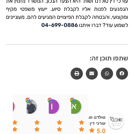
עורכי דין טולדנו ושות' היא הצעד הנכון. המשרד מזמין את
הנפגעים לפנות אליו לקבלת סיוע, ייעוץ משפטי מקיף
ומקצועי, והבטחה לקבלת הפיצויים המגיעים להם. מעוניינים
לשמוע עוד? דברו איתנו
04-699-0886
שתפו תוכן זה:
ארקדי זכרוב
Ilan Harel
מהראן חסון
שח
 Feb 21
08:01 07 Dec 22
11:55 10 Jul 23
21:49 10 Aug 23
טולדנו ושות' - משרד
עורכי דין
5.0